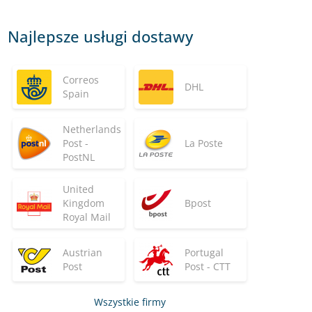
Najlepsze usługi dostawy
Correos
DHL
Spain
Netherlands
Post -
La Poste
PostNL
United
Kingdom
Bpost
Royal Mail
Austrian
Portugal
Post
Post - CTT
Wszystkie firmy