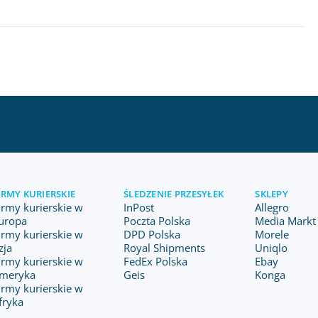
IRMY KURIERSKIE
ŚLEDZENIE PRZESYŁEK
SKLEPY
irmy kurierskie w
InPost
Allegro
uropa
Poczta Polska
Media Markt 
irmy kurierskie w
DPD Polska
Morele
zja
Royal Shipments
Uniqlo
irmy kurierskie w
FedEx Polska
Ebay
meryka
Geis
Konga
irmy kurierskie w
fryka