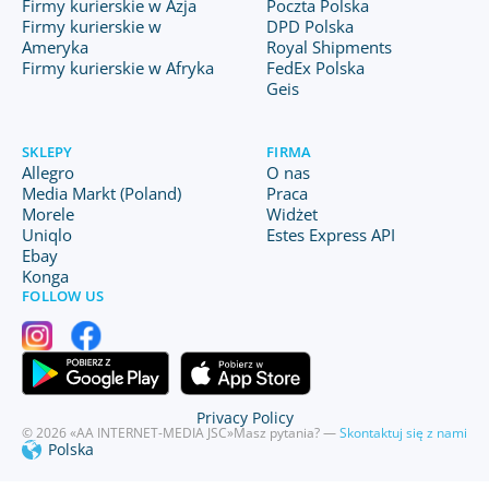
Firmy kurierskie w Azja
Poczta Polska
Firmy kurierskie w
DPD Polska
Ameryka
Royal Shipments
Firmy kurierskie w Afryka
FedEx Polska
Geis
SKLEPY
FIRMA
Allegro
O nas
Media Markt (Poland)
Praca
Morele
Widżet
Uniqlo
Estes Express API
Ebay
Konga
FOLLOW US
Privacy Policy
© 2026 «AA INTERNET-MEDIA JSC»
Masz pytania? —
Skontaktuj się z nami
Polska