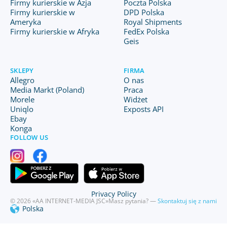
Firmy kurierskie w Azja
Poczta Polska
Firmy kurierskie w
DPD Polska
Ameryka
Royal Shipments
Firmy kurierskie w Afryka
FedEx Polska
Geis
SKLEPY
FIRMA
Allegro
O nas
Media Markt (Poland)
Praca
Morele
Widżet
Uniqlo
Exposts API
Ebay
Konga
FOLLOW US
Privacy Policy
© 2026 «AA INTERNET-MEDIA JSC»
Masz pytania? —
Skontaktuj się z nami
Polska