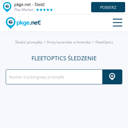
pkge.net - Śledź
POBIERZ
Play Market:
Śledzić przesyłkę
Firmy kurierskie w Ameryka
FleetOptics
FLEETOPTICS ŚLEDZENIE