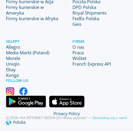
Firmy kurierskie w Azja
Poczta Polska
Firmy kurierskie w
DPD Polska
Ameryka
Royal Shipments
Firmy kurierskie w Afryka
FedEx Polska
Geis
SKLEPY
FIRMA
Allegro
O nas
Media Markt (Poland)
Praca
Morele
Widżet
Uniqlo
Franch Express API
Ebay
Konga
FOLLOW US
Privacy Policy
© 2026 «AA INTERNET-MEDIA JSC»
Masz pytania? —
Skontaktuj się z nami
Polska