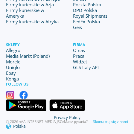
Firmy kurierskie w Azja
Poczta Polska
Firmy kurierskie w
DPD Polska
Ameryka
Royal Shipments
Firmy kurierskie w Afryka
FedEx Polska
Geis
SKLEPY
FIRMA
Allegro
O nas
Media Markt (Poland)
Praca
Morele
Widżet
Uniqlo
GLS Italy API
Ebay
Konga
FOLLOW US
Privacy Policy
© 2026 «AA INTERNET-MEDIA JSC»
Masz pytania? —
Skontaktuj się z nami
Polska