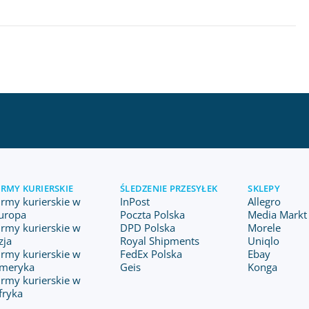
IRMY KURIERSKIE
ŚLEDZENIE PRZESYŁEK
SKLEPY
irmy kurierskie w
InPost
Allegro
uropa
Poczta Polska
Media Markt 
irmy kurierskie w
DPD Polska
Morele
zja
Royal Shipments
Uniqlo
irmy kurierskie w
FedEx Polska
Ebay
meryka
Geis
Konga
irmy kurierskie w
fryka