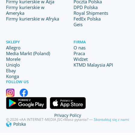
Firmy kurierskie w Azja
Poczta Polska
Firmy kurierskie w
DPD Polska
Ameryka
Royal Shipments
Firmy kurierskie w Afryka
FedEx Polska
Geis
SKLEPY
FIRMA
Allegro
O nas
Media Markt (Poland)
Praca
Morele
Widżet
Uniqlo
KTMD Malaysia API
Ebay
Konga
FOLLOW US
Privacy Policy
© 2026 «AA INTERNET-MEDIA JSC»
Masz pytania? —
Skontaktuj się z nami
Polska