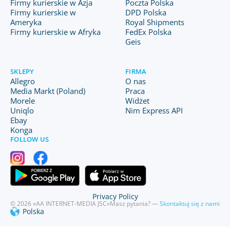
Firmy kurierskie w Azja
Poczta Polska
Firmy kurierskie w
DPD Polska
Ameryka
Royal Shipments
Firmy kurierskie w Afryka
FedEx Polska
Geis
SKLEPY
FIRMA
Allegro
O nas
Media Markt (Poland)
Praca
Morele
Widżet
Uniqlo
Nim Express API
Ebay
Konga
FOLLOW US
Privacy Policy
© 2026 «AA INTERNET-MEDIA JSC»
Masz pytania? —
Skontaktuj się z nami
Polska