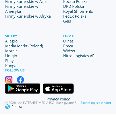
Firmy kurierskie w Azja
Poczta Polska
Firmy kurierskie w
DPD Polska
Ameryka
Royal Shipments
Firmy kurierskie w Afryka
FedEx Polska
Geis
SKLEPY
FIRMA
Allegro
O nas
Media Markt (Poland)
Praca
Morele
Widżet
Uniqlo
Nitco Logistics API
Ebay
Konga
FOLLOW US
Privacy Policy
© 2026 «AA INTERNET-MEDIA JSC»
Masz pytania? —
Skontaktuj się z nami
Polska