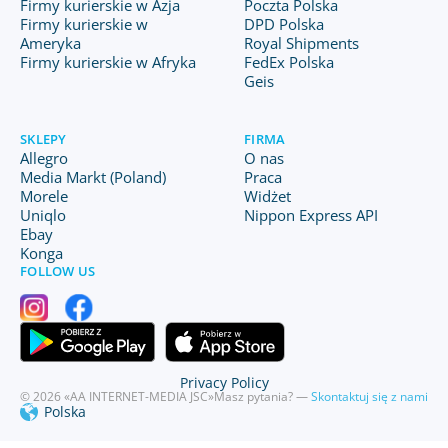
Firmy kurierskie w Azja
Poczta Polska
Firmy kurierskie w
DPD Polska
Ameryka
Royal Shipments
Firmy kurierskie w Afryka
FedEx Polska
Geis
SKLEPY
FIRMA
Allegro
O nas
Media Markt (Poland)
Praca
Morele
Widżet
Uniqlo
Nippon Express API
Ebay
Konga
FOLLOW US
Privacy Policy
© 2026 «AA INTERNET-MEDIA JSC»
Masz pytania? —
Skontaktuj się z nami
Polska