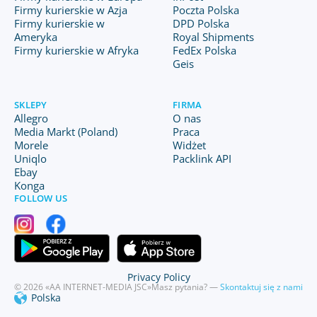
Firmy kurierskie w Azja
Poczta Polska
Firmy kurierskie w
DPD Polska
Ameryka
Royal Shipments
Firmy kurierskie w Afryka
FedEx Polska
Geis
SKLEPY
FIRMA
Allegro
O nas
Media Markt (Poland)
Praca
Morele
Widżet
Uniqlo
Packlink API
Ebay
Konga
FOLLOW US
Privacy Policy
© 2026 «AA INTERNET-MEDIA JSC»
Masz pytania? —
Skontaktuj się z nami
Polska