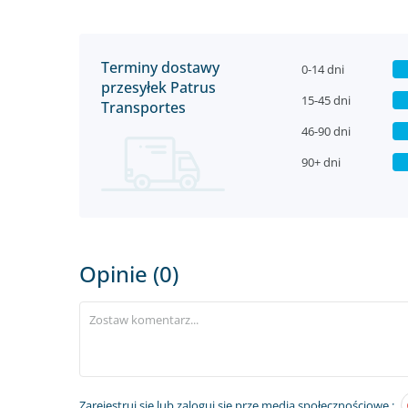
Terminy dostawy
0-14 dni
przesyłek Patrus
15-45 dni
Transportes
46-90 dni
90+ dni
Opinie (0)
Zarejestruj się
lub zaloguj się prze media społecznościowe :