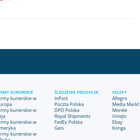
IRMY KURIERSKIE
ŚLEDZENIE PRZESYŁEK
SKLEPY
irmy kurierskie w
InPost
Allegro
uropa
Poczta Polska
Media Markt 
irmy kurierskie w
DPD Polska
Morele
zja
Royal Shipments
Uniqlo
irmy kurierskie w
FedEx Polska
Ebay
meryka
Geis
Konga
irmy kurierskie w
fryka