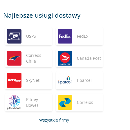
Najlepsze usługi dostawy
USPS
FedEx
Correos
Canada Post
Chile
SkyNet
I-parcel
Pitney
Correios
Bowes
Wszystkie firmy