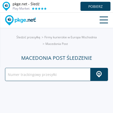
pkge.net - Śledź
POBIERZ
Play Market:
Śledzić przesyłkę
Firmy kurierskie w Europa Wschodnia
Macedonia Post
MACEDONIA POST ŚLEDZENIE