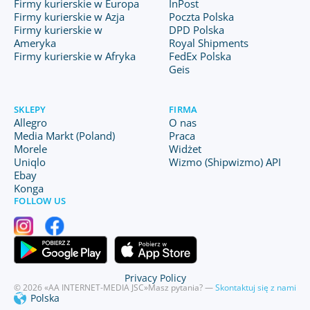
Firmy kurierskie w Europa
InPost
Firmy kurierskie w Azja
Poczta Polska
Firmy kurierskie w
DPD Polska
Ameryka
Royal Shipments
Firmy kurierskie w Afryka
FedEx Polska
Geis
SKLEPY
FIRMA
Allegro
O nas
Media Markt (Poland)
Praca
Morele
Widżet
Uniqlo
Wizmo (Shipwizmo) API
Ebay
Konga
FOLLOW US
Privacy Policy
© 2026 «AA INTERNET-MEDIA JSC»
Masz pytania? —
Skontaktuj się z nami
Polska