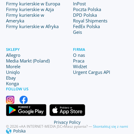
Firmy kurierskie w Europa
InPost
Firmy kurierskie w Azja
Poczta Polska
Firmy kurierskie w
DPD Polska
Ameryka
Royal Shipments
Firmy kurierskie w Afryka
FedEx Polska
Geis
SKLEPY
FIRMA
Allegro
O nas
Media Markt (Poland)
Praca
Morele
Widżet
Uniqlo
Urgent Cargus API
Ebay
Konga
FOLLOW US
Privacy Policy
© 2026 «AA INTERNET-MEDIA JSC»
Masz pytania? —
Skontaktuj się z nami
Polska