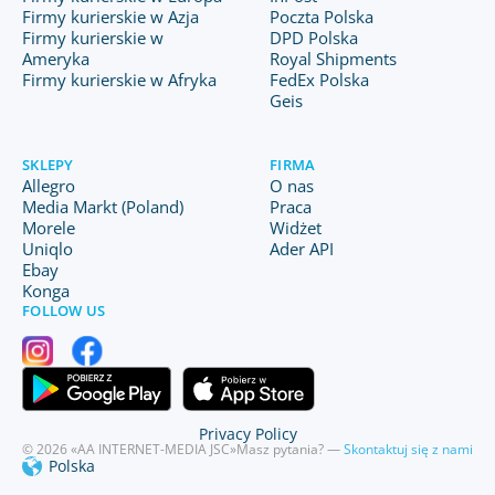
Firmy kurierskie w Azja
Poczta Polska
Firmy kurierskie w
DPD Polska
Ameryka
Royal Shipments
Firmy kurierskie w Afryka
FedEx Polska
Geis
SKLEPY
FIRMA
Allegro
O nas
Media Markt (Poland)
Praca
Morele
Widżet
Uniqlo
Ader API
Ebay
Konga
FOLLOW US
Privacy Policy
© 2026 «AA INTERNET-MEDIA JSC»
Masz pytania? —
Skontaktuj się z nami
Polska