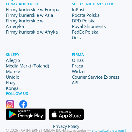
FIRMY KURIERSKIE
ŚLEDZENIE PRZESYŁEK
Firmy kurierskie w Europa
InPost
Firmy kurierskie w Azja
Poczta Polska
Firmy kurierskie w
DPD Polska
Ameryka
Royal Shipments
Firmy kurierskie w Afryka
FedEx Polska
Geis
SKLEPY
FIRMA
Allegro
O nas
Media Markt (Poland)
Praca
Morele
Widżet
Uniqlo
Courier Service Express
Ebay
API
Konga
FOLLOW US
Privacy Policy
© 2026 «AA INTERNET-MEDIA JSC»
Masz pytania? —
Skontaktuj się z nami