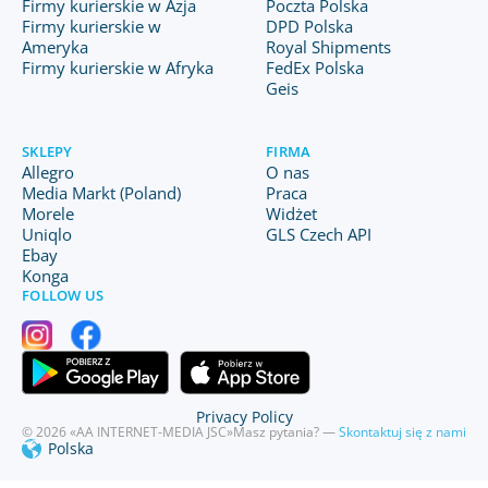
Firmy kurierskie w Azja
Poczta Polska
Firmy kurierskie w
DPD Polska
Ameryka
Royal Shipments
Firmy kurierskie w Afryka
FedEx Polska
Geis
SKLEPY
FIRMA
Allegro
O nas
Media Markt (Poland)
Praca
Morele
Widżet
Uniqlo
GLS Czech API
Ebay
Konga
FOLLOW US
Privacy Policy
© 2026 «AA INTERNET-MEDIA JSC»
Masz pytania? —
Skontaktuj się z nami
Polska