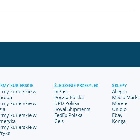
IRMY KURIERSKIE
ŚLEDZENIE PRZESYŁEK
SKLEPY
irmy kurierskie w
InPost
Allegro
uropa
Poczta Polska
Media Markt 
irmy kurierskie w
DPD Polska
Morele
zja
Royal Shipments
Uniqlo
irmy kurierskie w
FedEx Polska
Ebay
meryka
Geis
Konga
irmy kurierskie w
fryka