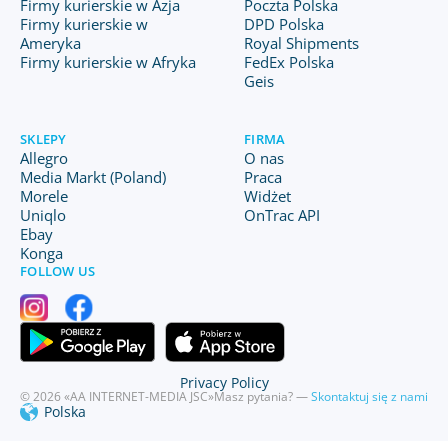
Firmy kurierskie w Azja
Poczta Polska
Firmy kurierskie w
DPD Polska
Ameryka
Royal Shipments
Firmy kurierskie w Afryka
FedEx Polska
Geis
SKLEPY
FIRMA
Allegro
O nas
Media Markt (Poland)
Praca
Morele
Widżet
Uniqlo
OnTrac API
Ebay
Konga
FOLLOW US
Privacy Policy
© 2026 «AA INTERNET-MEDIA JSC»
Masz pytania? —
Skontaktuj się z nami
Polska