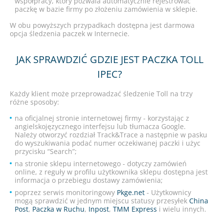
współpracy, który pozwala automatycznie rejestrować
paczkę w bazie firmy po złożeniu zamówienia w sklepie.
W obu powyższych przypadkach dostępna jest darmowa
opcja śledzenia paczek w Internecie.
JAK SPRAWDZIĆ GDZIE JEST PACZKA TOLL
IPEC?
Każdy klient może przeprowadzać śledzenie Toll na trzy
różne sposoby:
na oficjalnej stronie internetowej firmy - korzystając z
angielskojęzycznego interfejsu lub tłumacza Google.
Należy otworzyć rozdział Track&Trace a następnie w pasku
do wyszukiwania podać numer oczekiwanej paczki i użyc
przycisku “Search”;
na stronie sklepu internetowego - dotyczy zamówień
online, z reguły w profilu użytkownika sklepu dostępna jest
informacja o przebiegu dostawy zamówienia;
poprzez serwis monitoringowy
Pkge.net
- Użytkownicy
mogą sprawdzić w jednym miejscu statusy przesyłek
China
Post
,
Paczka w Ruchu
,
Inpost
,
TMM Express
i wielu innych.