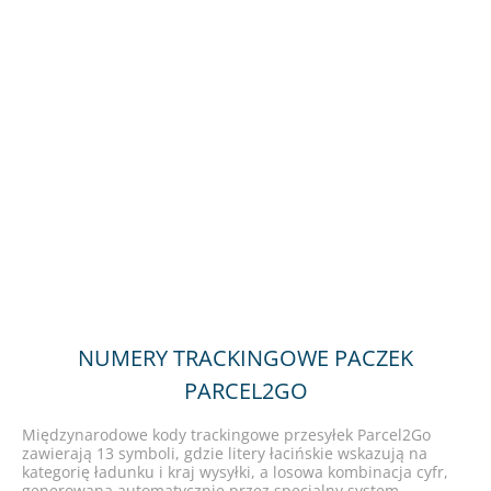
NUMERY TRACKINGOWE PACZEK
PARCEL2GO
Międzynarodowe kody trackingowe przesyłek Parcel2Go
zawierają 13 symboli, gdzie litery łacińskie wskazują na
kategorię ładunku i kraj wysyłki, a losowa kombinacja cyfr,
generowana automatycznie przez specjalny system,