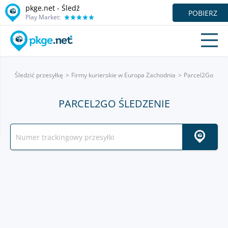
pkge.net - Śledź
POBIERZ
Play Market:
Śledzić przesyłkę
Firmy kurierskie w Europa Zachodnia
Parcel2Go
PARCEL2GO ŚLEDZENIE