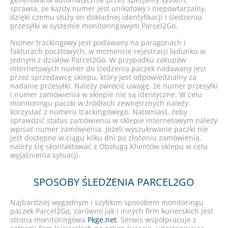
sprawia, że każdy numer jest unikatowy i niepowtarzalny,
dzięki czemu służy on dokładnej identyfikacji i śledzeniu
przesyłki w systemie monitoringowym Parcel2Go.
Numer trackingowy jest podawany na paragonach i
fakturach pocztowych, w momencie rejestracji ładunku w
jednym z działów Parcel2Go. W przypadku zakupów
internetowych numer do śledzenia paczek nadawany jest
przez sprzedawcę sklepu, który jest odpowiedzialny za
nadanie przesyłki. Należy zwrócić uwagę, że numer przesyłki
i numer zamówienia w sklepie nie są identyczne. W celu
monitoringu paczki w źródłach zewnętrznych należy
korzystać z numeru trackingowego. Natomiast, żeby
sprawdzić status zamówienia w sklepie internetowym należy
wpisać numer zamówienia. Jeżeli wyszukiwanie paczki nie
jest dostępne w ciągu kilku dni po złożeniu zamówienia,
należy się skontaktować z Obsługą Klientów sklepu w celu
wyjaśnienia sytuacji.
SPOSOBY ŚLEDZENIA PARCEL2GO
Najbardziej wygodnym i szybkim sposobem monitoringu
paczek Parcel2Go, zarówno jak i innych firm kurierskich jest
strona monitoringowa
Pkge.net
. Serwis współpracuje z