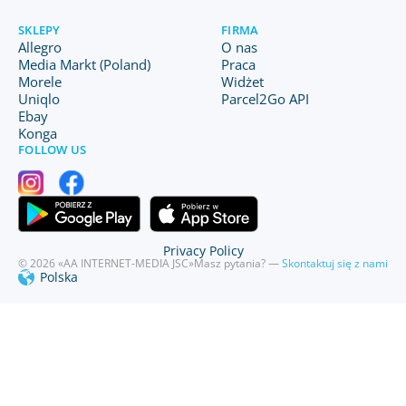
SKLEPY
FIRMA
Allegro
O nas
Media Markt (Poland)
Praca
Morele
Widżet
Uniqlo
Parcel2Go API
Ebay
Konga
FOLLOW US
Privacy Policy
© 2026 «AA INTERNET-MEDIA JSC»
Masz pytania? —
Skontaktuj się z nami
Polska