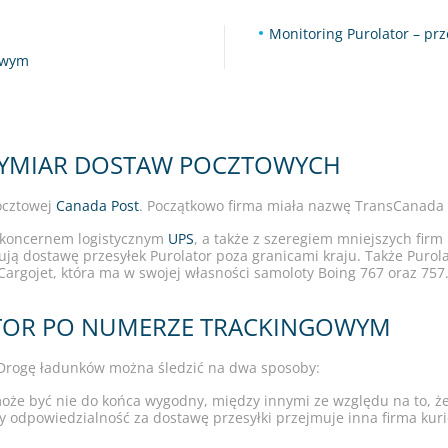
Monitoring Purolator – p
gowym
YMIAR DOSTAW POCZTOWYCH
pocztowej
Canada Post
. Początkowo firma miała nazwę TransCanada 
 koncernem logistycznym
UPS
, a także z szeregiem mniejszych firm
zują dostawę przesyłek Purolator poza granicami kraju. Także Purol
rgojet, która ma w swojej własności samoloty Boing 767 oraz 757
ATOR PO NUMERZE TRACKINGOWYM
. Drogę ładunków można śledzić na dwa sposoby:
oże być nie do końca wygodny, między innymi ze względu na to, że s
 odpowiedzialność za dostawę przesyłki przejmuje inna firma kurier