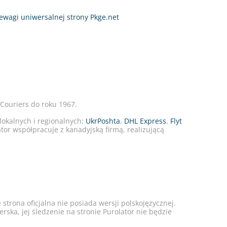
rzewagi uniwersalnej strony Pkge.net
Couriers do roku 1967.
 lokalnych i regionalnych:
UkrPoshta
,
DHL Express
,
Flyt
ator współpracuje z kanadyjską firmą, realizującą
.
trona oficjalna nie posiada wersji polskojęzycznej.
ska, jej śledzenie na stronie Purolator nie będzie