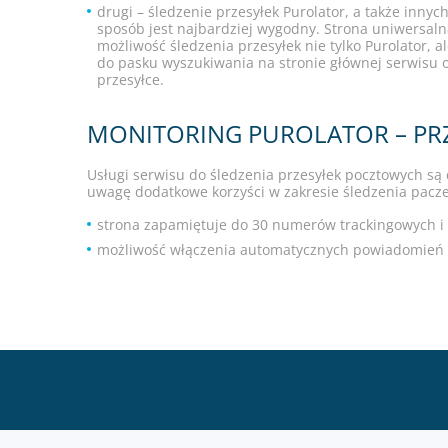
drugi – śledzenie przesyłek Purolator, a także in
sposób jest najbardziej wygodny. Strona uniwersalna
możliwość śledzenia przesyłek nie tylko Purolator, 
do pasku wyszukiwania na stronie głównej serwisu o
przesyłce.
MONITORING PUROLATOR – PRZ
Usługi serwisu do śledzenia przesyłek pocztowych są
uwagę dodatkowe korzyści w zakresie śledzenia pacze
strona zapamiętuje do 30 numerów trackingowych i
możliwość włączenia automatycznych powiadomień o