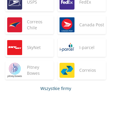
USPS
FedEx
Correos
Canada Post
Chile
SkyNet
I-parcel
Pitney
Correios
Bowes
Wszystkie firmy