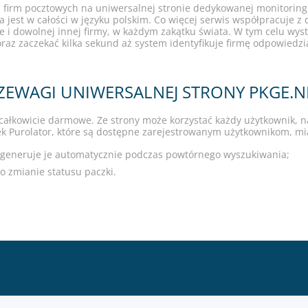
nych firm pocztowych na uniwersalnej stronie dedykowanej monitor
 jest w całości w języku polskim. Co więcej serwis współpracuje z 
ale i dowolnej innej firmy, w każdym zakątku świata. W tym celu wy
raz zaczekać kilka sekund aż system identyfikuje firmę odpowiedzi
EWAGI UNIWERSALNEJ STRONY PKGE.N
 całkowicie darmowe. Ze strony może korzystać każdy użytkownik, 
k Purolator, które są dostępne zarejestrowanym użytkownikom, mi
 generuje je automatycznie podczas powtórnego wyszukiwania;
 zmianie statusu paczki.