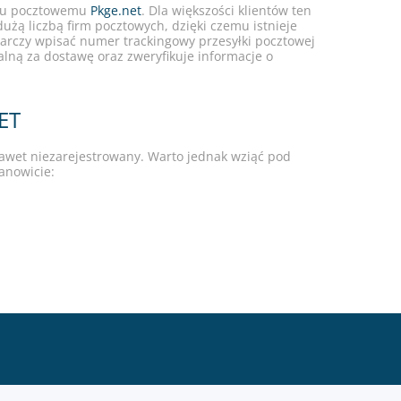
ingu pocztowemu
Pkge.net
. Dla większości klientów ten
dużą liczbą firm pocztowych, dzięki czemu istnieje
starczy wpisać numer trackingowy przesyłki pocztowej
alną za dostawę oraz zweryfikuje informacje o
ET
nawet niezarejestrowany. Warto jednak wziąć pod
anowicie: