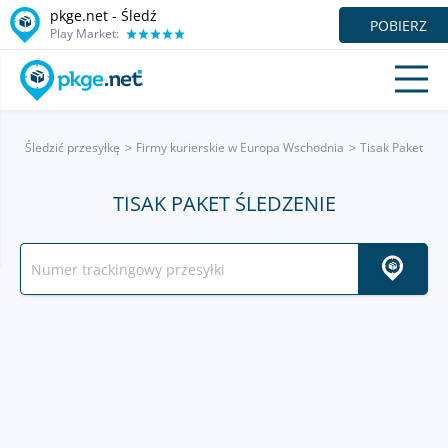
pkge.net - Śledź
POBIERZ
Play Market:
Śledzić przesyłkę
Firmy kurierskie w Europa Wschodnia
Tisak Paket
TISAK PAKET ŚLEDZENIE