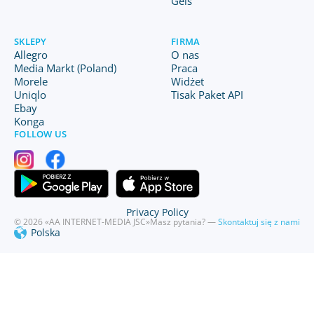
Geis
SKLEPY
FIRMA
Allegro
O nas
Media Markt (Poland)
Praca
Morele
Widżet
Uniqlo
Tisak Paket API
Ebay
Konga
FOLLOW US
Privacy Policy
© 2026 «AA INTERNET-MEDIA JSC»
Masz pytania? —
Skontaktuj się z nami
Polska