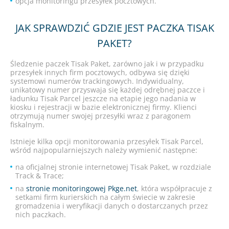
opcja monitoringu przesyłek pocztowych.
JAK SPRAWDZIĆ GDZIE JEST PACZKA TISAK
PAKET?
Śledzenie paczek Tisak Paket, zarówno jak i w przypadku
przesyłek innych firm pocztowych, odbywa się dzięki
systemowi numerów trackingowych. Indywidualny,
unikatowy numer przyswaja się każdej odrębnej paczce i
ładunku Tisak Parcel jeszcze na etapie jego nadania w
kiosku i rejestracji w bazie elektronicznej firmy. Klienci
otrzymują numer swojej przesyłki wraz z paragonem
fiskalnym.
Istnieje kilka opcji monitorowania przesyłek Tisak Parcel,
wśród najpopularniejszych należy wymienić następne:
na oficjalnej stronie internetowej Tisak Paket, w rozdziale
Track & Trace;
na
stronie monitoringowej Pkge.net
, która współpracuje z
setkami firm kurierskich na całym świecie w zakresie
gromadzenia i weryfikacji danych o dostarczanych przez
nich paczkach.